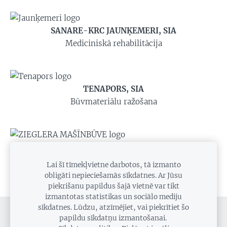
SANARE-KRC JAUNĶEMERI, SIA
Mediciniskā rehabilitācija
TENAPORS, SIA
Būvmateriālu ražošana
ZIEGLERA MAŠĪNBŪVE, SIA
Mašīnbūve
Lai šī tīmekļvietne darbotos, tā izmanto
obligāti nepieciešamās sīkdatnes. Ar Jūsu
piekrišanu papildus šajā vietnē var tikt
izmantotas statistikas un sociālo mediju
sīkdatnes. Lūdzu, atzīmējiet, vai piekrītiet šo
SĪKDATNES
papildu sīkdatņu izmantošanai.