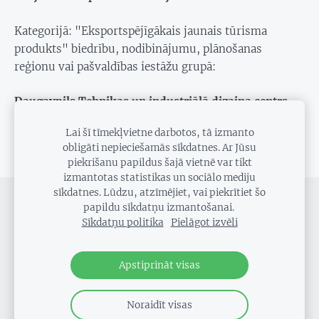
Kategorijā: "Eksportspējīgākais jaunais tūrisma
produkts" biedrību, nodibinājumu, plānošanas
reģionu vai pašvaldības iestāžu grupā:
Daugavpils Tehnikas un industriālā dizaina centrs
“Inženieru arsenāls” ekspozīcija “Inženieru
Lai šī tīmekļvietne darbotos, tā izmanto
arsenāls”
obligāti nepieciešamās sīkdatnes. Ar Jūsu
piekrišanu papildus šajā vietnē var tikt
izmantotas statistikas un sociālo mediju
sīkdatnes. Lūdzu, atzīmējiet, vai piekrītiet šo
SĪKDATNES
papildu sīkdatņu izmantošanai.
Sīkdatņu politika
Pielāgot izvēli
Sīkdatņu politika
Apstiprināt visas
Copyright 2025 EIB LIAA
Noraidīt visas