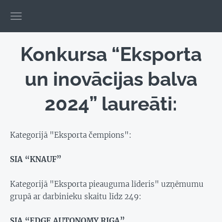
Konkursa “Eksporta
un inovācijas balva
2024” laureāti:
Kategorijā "Eksporta čempions":
SIA “KNAUF”
Kategorijā "Eksporta pieauguma līderis" uzņēmumu
grupā ar darbinieku skaitu līdz 249:
SIA “EDGE AUTONOMY RIGA”