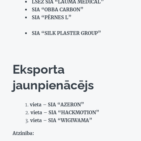
LSEZ SIA “LAUMA MEDICAL”
SIA “OBBA CARBON”
SIA “PĒRNES L”
SIA “SILK PLASTER GROUP”
Eksporta
jaunpienācējs
vieta – SIA “AZERON”
vieta – SIA “HACKMOTION”
vieta – SIA “WIGIWAMA”
Atzinība: