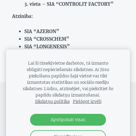
vieta – SIA “CONTROLIT FACTORY”
Atzinība:
SIA “AZERON”
SIA “CROSSCHEM”
SIA “LONGENESIS”
SIA “MILZU!”
SIA “VIZULO”
Lai šī tīmekļvietne darbotos, tā izmanto
obligāti nepieciešamās sīkdatnes. Ar Jūsu
piekrišanu papildus šajā vietnē var tikt
izmantotas statistikas un sociālo mediju
sīkdatnes. Lūdzu, atzīmējiet, vai piekrītiet šo
SĪKDATNES
papildu sīkdatņu izmantošanai.
Sīkdatņu politika
Pielāgot izvēli
Sīkdatņu politika
Apstiprināt visas
Copyright 2025 EIB LIAA