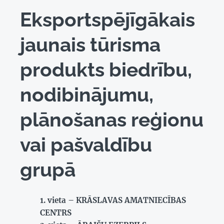
Eksportspējīgākais
jaunais tūrisma
produkts biedrību,
nodibinājumu,
plānošanas reģionu
vai pašvaldību
grupā
vieta – KRĀSLAVAS AMATNIECĪBAS
CENTRS