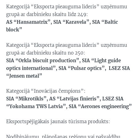
Kategorijā “Eksporta pieauguma līderis” uzņēmumu
grupā ar darbinieku skaitu līdz 249:
AS “Hansamatrix”, SIA “Karavela”, SIA “Baltic
block”
Kategorijā “Eksporta pieauguma līderis” uzņēmumu
grupā ar darbinieku skaitu no 250:
SIA “Orkla biscuit production”, SIA “Light guide
optics international”, SIA “Pulsar optics”,
LSEZ SIA
“Jensen metal”
Kategorijā “Inovācijas čempions”:
SIA “Mikrotīkls”, AS “Latvijas finieris”,
LSEZ SIA
“Yokohama TWS Latvia”, SIA “Aerones engineering”
Eksportspējīgākais jaunais tūrisma produkts:
Nodibinājumu, plānošanas reģionu vai pašvaldību