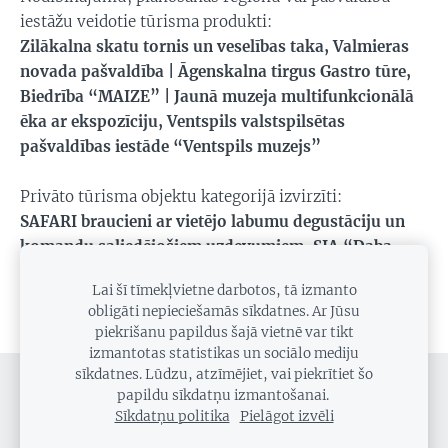
iestāžu veidotie tūrisma produkti:
Zilākalna skatu tornis un veselības taka, Valmieras
novada pašvaldība | Āgenskalna tirgus Gastro tūre,
Biedrība “MAIZE” | Jaunā muzeja multifunkcionālā
ēka ar ekspozīciju, Ventspils valstspilsētas
pašvaldības iestāde “Ventspils muzejs”
Privāto tūrisma objektu kategorijā izvirzīti:
SAFARI braucieni ar vietējo labumu degustāciju un
komandu saliedējošiem uzdevumiem, SIA “Daba
Laba” | Resnie Pancāri, SIA “PANCARS RIGA” |
Lai šī tīmekļvietne darbotos, tā izmanto
Seovillage Resort & Spa, SIA "SEOVILLAGE"
obligāti nepieciešamās sīkdatnes. Ar Jūsu
piekrišanu papildus šajā vietnē var tikt
izmantotas statistikas un sociālo mediju
sīkdatnes. Lūdzu, atzīmējiet, vai piekrītiet šo
SĪKDATNES
papildu sīkdatņu izmantošanai.
Sīkdatņu politika
Pielāgot izvēli
Sīkdatņu politika